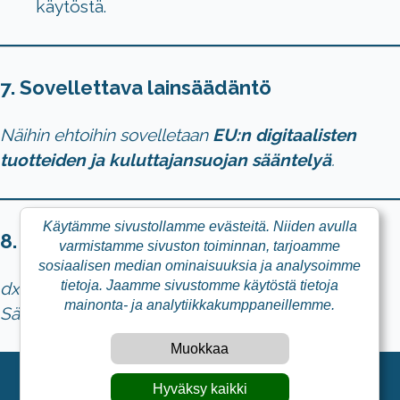
käytöstä.
7. Sovellettava lainsäädäntö
Näihin ehtoihin sovelletaan
EU:n digitaalisten
tuotteiden ja kuluttajansuojan sääntelyä
.
Käytämme sivustollamme evästeitä. Niiden avulla
8. Yhteystiedot
varmistamme sivuston toiminnan, tarjoamme
sosiaalisen median ominaisuuksia ja analysoimme
tietoja. Jaamme sivustomme käytöstä tietoja
dxw3
mainonta- ja analytiikkakumppaneillemme.
Sähköposti:
info@dx-w3.com
Muokkaa
dxw3
WordPress theme
.
Hyväksy kaikki
Artikkelit
|
Hyvityskäytäntö
|
Käyttöehdot
|