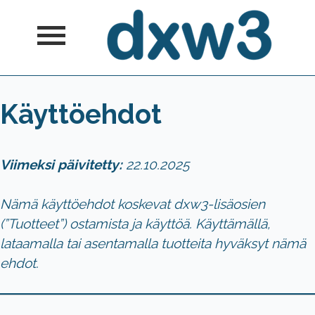
Skip
to
content
dxw3
Räätälöityjä WordPress- ja
Käyttöehdot
WooCommerce-ratkaisuja
Viimeksi päivitetty:
22.10.2025
Nämä käyttöehdot koskevat dxw3-lisäosien
(”Tuotteet”) ostamista ja käyttöä. Käyttämällä,
lataamalla tai asentamalla tuotteita hyväksyt nämä
ehdot.