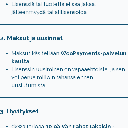
Lisenssiä tai tuotetta ei saa jakaa,
jälleenmyydä tai alilisensoida.
2. Maksut ja uusinnat
Maksut käsitellään
WooPayments-palvelun
kautta
.
Lisenssin uusiminen on vapaaehtoista, ja sen
voi perua milloin tahansa ennen
uusiutumista.
3. Hyvitykset
dxw3 tarjoaa
30 päivän rahat takaisin -