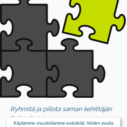
Ryhmitä ja piilota saman kehittäjän
lisäosat.
Käytämme sivustollamme evästeitä. Niiden avulla