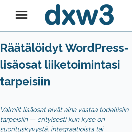
Skip
to
content
dxw3
Räätälöityjä WordPress- ja
Räätälöidyt WordPress-
WooCommerce-ratkaisuja
lisäosat liiketoimintasi
tarpeisiin
Valmiit lisäosat eivät aina vastaa todellisiin
tarpeisiin — erityisesti kun kyse on
suorituskyvystä, integraatioista tai