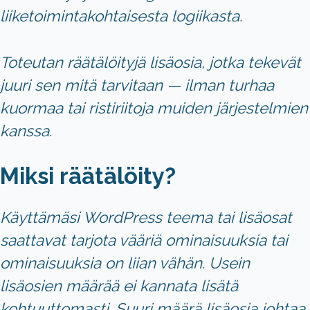
liiketoimintakohtaisesta logiikasta.
Toteutan räätälöityjä lisäosia, jotka tekevät
juuri sen mitä tarvitaan — ilman turhaa
kuormaa tai ristiriitoja muiden järjestelmien
kanssa.
Miksi räätälöity?
Käyttämäsi WordPress teema tai lisäosat
saattavat tarjota vääriä ominaisuuksia tai
ominaisuuksia on liian vähän. Usein
lisäosien määrää ei kannata lisätä
kohtuuttomasti. Suuri määrä lisäosia johtaa